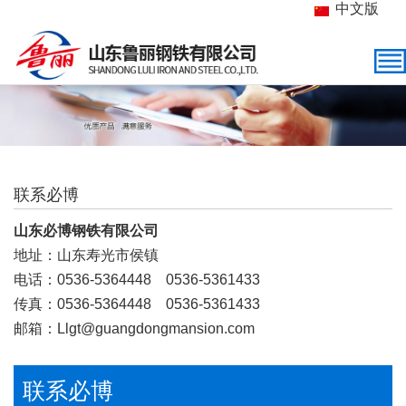
中文版
联系必博
山东必博钢铁有限公司
地址：山东寿光市侯镇
电话：0536-5364448 0536-5361433
传真：0536-5364448 0536-5361433
邮箱：Llgt@guangdongmansion.com
联系必博