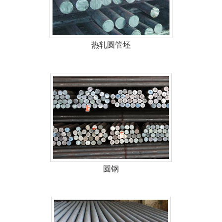
热轧圆管坯
圆钢