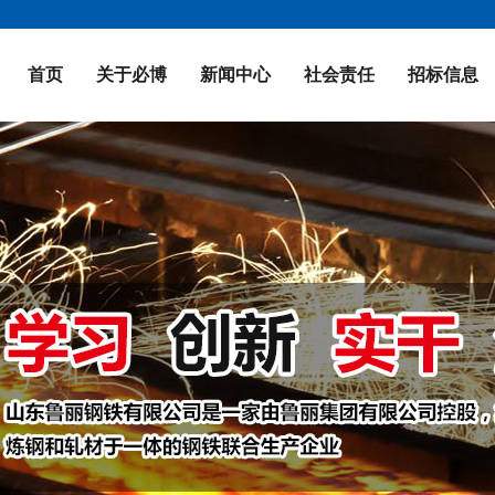
首页
关于必博
新闻中心
社会责任
招标信息