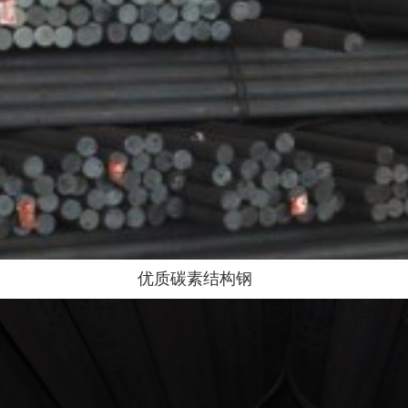
优质碳素结构钢