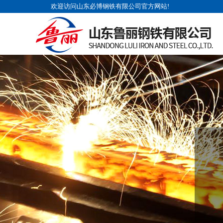
欢迎访问山东必博钢铁有限公司官方网站!